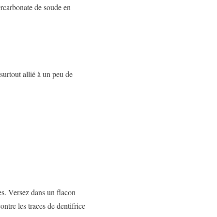
percarbonate de soude en
 surtout allié à un peu de
les. Versez dans un flacon
ntre les traces de dentifrice