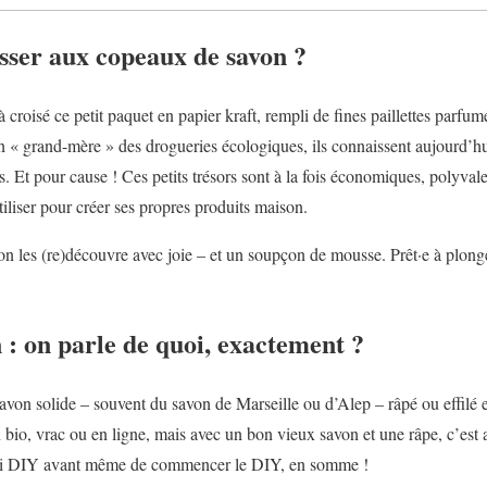
sser aux copeaux de savon ?
roisé ce petit paquet en papier kraft, rempli de fines paillettes parfum
« grand-mère » des drogueries écologiques, ils connaissent aujourd’hu
ns. Et pour cause ! Ces petits trésors sont à la fois économiques, polyval
tiliser pour créer ses propres produits maison.
on les (re)découvre avec joie – et un soupçon de mousse. Prêt·e à plong
: on parle de quoi, exactement ?
 savon solide – souvent du savon de Marseille ou d’Alep – râpé ou effilé
n bio, vrac ou en ligne, mais avec un bon vieux savon et une râpe, c’est 
rai DIY avant même de commencer le DIY, en somme !