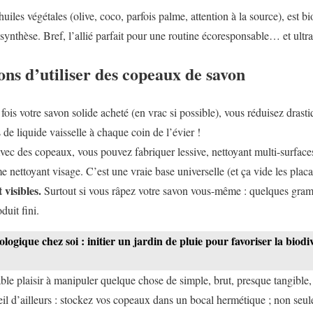
uiles végétales (olive, coco, parfois palme, attention à la source), est b
ynthèse. Bref, l’allié parfait pour une routine écoresponsable… et ultra
ons d’utiliser des copeaux de savon
ois votre savon solide acheté (en vrac si possible), vous réduisez dras
s de liquide vaisselle à chaque coin de l’évier !
ec des copeaux, vous pouvez fabriquer lessive, nettoyant multi-surfaces,
ettoyant visage. C’est une vraie base universelle (et ça vide les placar
visibles.
Surtout si vous râpez votre savon vous-même : quelques gram
duit fini.
logique chez soi : initier un jardin de pluie pour favoriser la biodive
ble plaisir à manipuler quelque chose de simple, brut, presque tangible, 
eil d’ailleurs : stockez vos copeaux dans un bocal hermétique ; non seul