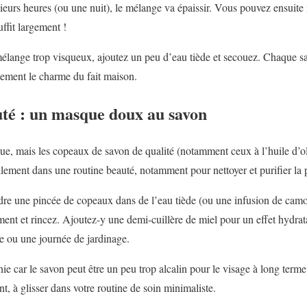
ieurs heures (ou une nuit), le mélange va épaissir. Vous pouvez ensuite m
ffit largement !
mélange trop visqueux, ajoutez un peu d’eau tiède et secouez. Chaque s
tement le charme du fait maison.
uté : un masque doux au savon
ue, mais les copeaux de savon de qualité (notamment ceux à l’huile d’ol
ellement dans une routine beauté, notamment pour nettoyer et purifier la 
dre une pincée de copeaux dans de l’eau tiède (ou une infusion de ca
ent et rincez. Ajoutez-y une demi-cuillère de miel pour un effet hydrat
e ou une journée de jardinage.
nie car le savon peut être un peu trop alcalin pour le visage à long term
nt, à glisser dans votre routine de soin minimaliste.