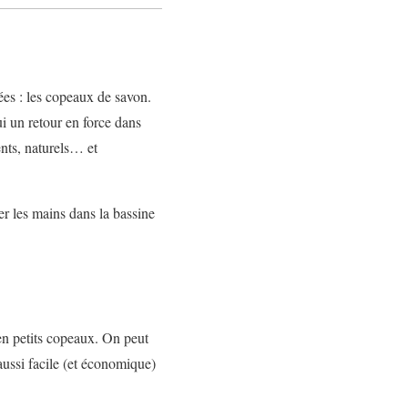
ées : les copeaux de savon.
i un retour en force dans
ents, naturels… et
er les mains dans la bassine
 en petits copeaux. On peut
aussi facile (et économique)