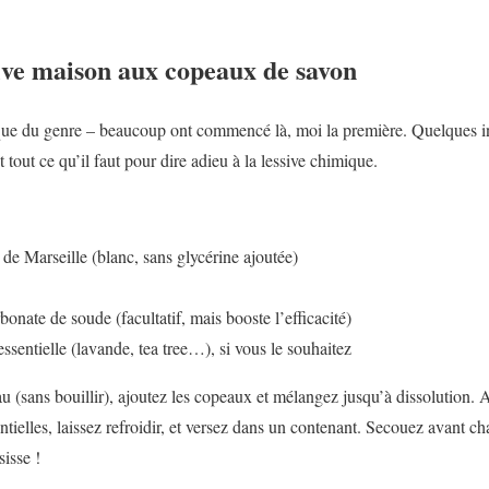
ive maison aux copeaux de savon
ique du genre – beaucoup ont commencé là, moi la première. Quelques in
 tout ce qu’il faut pour dire adieu à la lessive chimique.
de Marseille (blanc, sans glycérine ajoutée)
bonate de soude (facultatif, mais booste l’efficacité)
ssentielle (lavande, tea tree…), si vous le souhaitez
au (sans bouillir), ajoutez les copeaux et mélangez jusqu’à dissolution. A
ntielles, laissez refroidir, et versez dans un contenant. Secouez avant cha
isse !