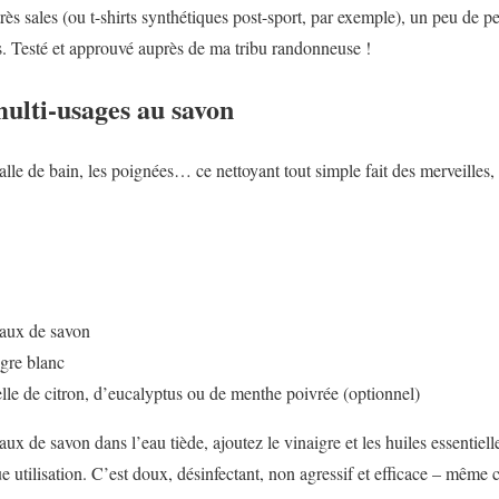
rès sales (ou t-shirts synthétiques post-sport, par exemple), un peu de 
. Testé et approuvé auprès de ma tribu randonneuse !
ulti-usages au savon
salle de bain, les poignées… ce nettoyant tout simple fait des merveilles,
eaux de savon
igre blanc
elle de citron, d’eucalyptus ou de menthe poivrée (optionnel)
ux de savon dans l’eau tiède, ajoutez le vinaigre et les huiles essentiel
 utilisation. C’est doux, désinfectant, non agressif et efficace – même co