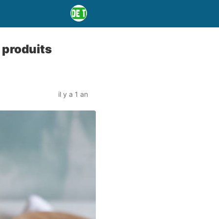
 produits
il y a 1 an