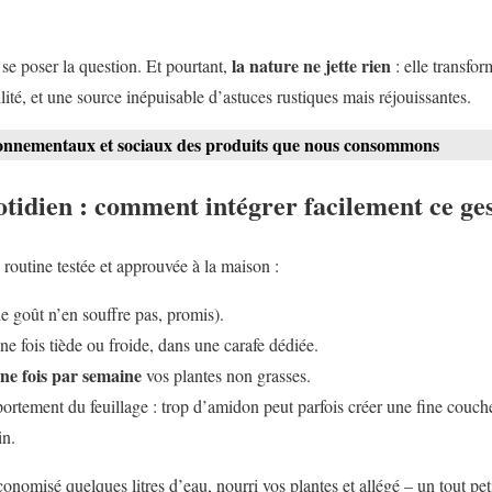
la nature ne jette rien
se poser la question. Et pourtant,
: elle transform
ité, et une source inépuisable d’astuces rustiques mais réjouissantes.
onnementaux et sociaux des produits que nous consommons
uotidien : comment intégrer facilement ce ges
e routine testée et approuvée à la maison :
le goût n’en souffre pas, promis).
ne fois tiède ou froide, dans une carafe dédiée.
ne fois par semaine
vos plantes non grasses.
ortement du feuillage : trop d’amidon peut parfois créer une fine couch
in.
économisé quelques litres d’eau, nourri vos plantes et allégé – un tout pe