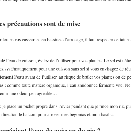
es précautions sont de mise
r toutes vos casseroles en bassines d’arrosage, il faut respecter certaines
lé l’eau de cuisson, évitez de l’utiliser pour vos plantes. Le sel est néfas
ez systématiquement pour une cuisson sans sel si vous envisagez de réuti
tement l’eau
avant de l’utiliser, au risque de brûler vos plantes ou de p
es :
comme toute matière organique, l’eau amidonnée fermente vite. Ne 
sentir une odeur peu agréable…
 : je place un pichet propre dans l’évier pendant que je rince mon riz, pu
, direction le balcon, pour arroser mes bégonias et mon basilic.
pprécient l’eau de cuisson du riz ?