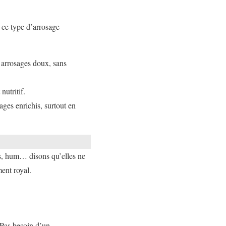
n ce type d’arrosage
s arrosages doux, sans
nutritif.
sages enrichis, surtout en
ecs, hum… disons qu’elles ne
ment royal.
 Pas besoin d’un