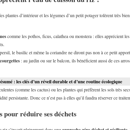
es plantes d’intérieur et les légumes d’un petit potager tolèrent très bie
lues
comme les pothos, ficus, calathea ou monstera : elles apprécient le
ts.
 persil, le basilic et même la coriandre ne diront pas non à ce petit apport 
courgettes
: au jardin ou sur le balcon, ils bénéficient aussi de ces arro
sumé : les clés d’un réveil durable et d’une routine écologique
culentes (comme les cactus) ou les plantes qui préfèrent les sols très s
ité persistante. Donc ce n’est pas à elles qu’il faudra réserver ce traite
s pour réduire ses déchets
approche zéro déchet et résiliente
u riz s’inscrit pleinement dans une
.