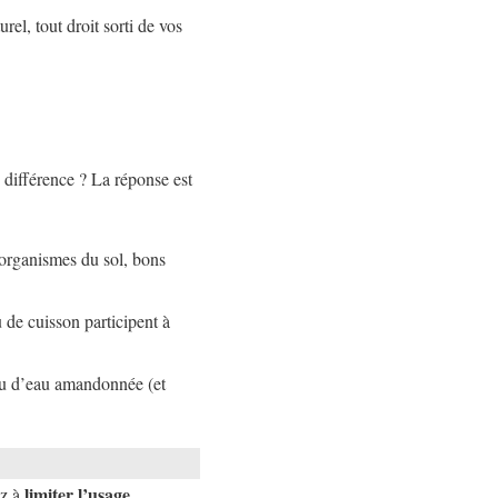
urel, tout droit sorti de vos
e différence ? La réponse est
organismes du sol, bons
 de cuisson participent à
eu d’eau amandonnée (et
limiter l’usage
ez à