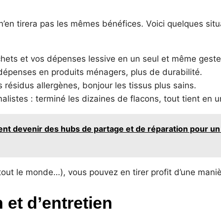
’en tirera pas les mêmes bénéfices. Voici quelques situa
chets et vos dépenses lessive en un seul et même geste
 dépenses en produits ménagers, plus de durabilité.
 résidus allergènes, bonjour les tissus plus sains.
listes : terminé les dizaines de flacons, tout tient en 
nt devenir des hubs de partage et de réparation pour un
 tout le monde…), vous pouvez en tirer profit d’une mani
n et d’entretien