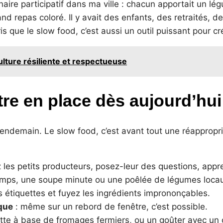
linaire participatif dans ma ville : chacun apportait un l
nd repas coloré. Il y avait des enfants, des retraités, d
is que le slow food, c’est aussi un outil puissant pour cré
lture résiliente et respectueuse
tre en place dès aujourd’hui
lendemain. Le slow food, c’est avant tout une réappropr
ez les petits producteurs, posez-leur des questions, appr
ps, une soupe minute ou une poêlée de légumes locau
es étiquettes et fuyez les ingrédients imprononçables.
ique
: même sur un rebord de fenêtre, c’est possible.
ette à base de fromages fermiers, ou un goûter avec un 