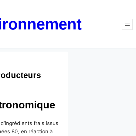
vironnement
producteurs
stronomique
’ingrédients frais issus
nnées 80, en réaction à