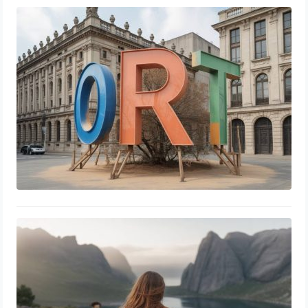
Monogram Robert Rauschenberg :
une œuvre engagée entre art et
écologie
Comment l’écoféminisme propose
une nouvelle lecture de l’écologie et
du vivre ensemble